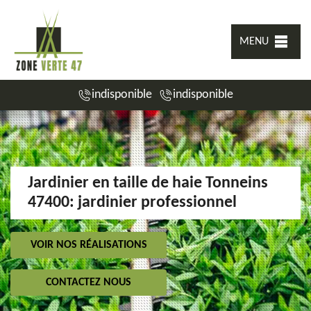
MENU
indisponible
indisponible
Jardinier en taille de haie Tonneins
47400: jardinier professionnel
VOIR NOS RÉALISATIONS
CONTACTEZ NOUS