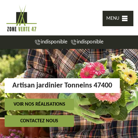
MENU
indisponible
indisponible
Artisan jardinier Tonneins 47400
VOIR NOS RÉALISATIONS
CONTACTEZ NOUS