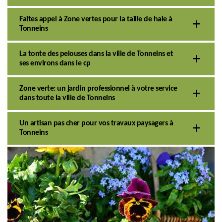
Faites appel à Zone vertes pour la taille de haie à
Tonneins
La tonte des pelouses dans la ville de Tonneins et
ses environs dans le cp
Zone verte: un jardin professionnel à votre service
dans toute la ville de Tonneins
Un artisan pas cher pour vos travaux paysagers à
Tonneins