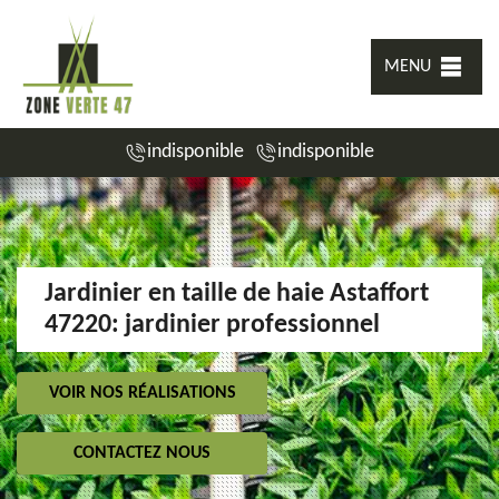
MENU
indisponible
indisponible
Jardinier en taille de haie Astaffort
47220: jardinier professionnel
VOIR NOS RÉALISATIONS
CONTACTEZ NOUS