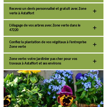
Recevez un devis personnalisé et gratuit avec Zone
verte à Astaffort
L'élagage de vos arbres avec Zone verte dans le
47220
Confiez la plantation de vos végétaux à l’entreprise
Zone verte
Zone verte: votre jardinier pas cher pour vos
travaux à Astaffort et ses environs