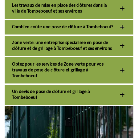
Les travaux de mise en place des clôtures dans la
ville de Tombeboeuf et ses environs
Combien coûte une pose de clôture à Tombeboeuf?
Zone verte: une entreprise spécialisée en pose de
clôture et de grillage à Tombeboeuf et ses environs
Optez pour les services de Zone verte pour vos
travaux de pose de clôture et grillage à
Tombeboeuf
Un devis de pose de clôture et grillage à
Tombeboeuf