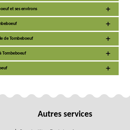
boeuf et ses environs
ombeboeuf
ille de Tombeboeuf
in à Tombeboeuf
oeuf
Autres services