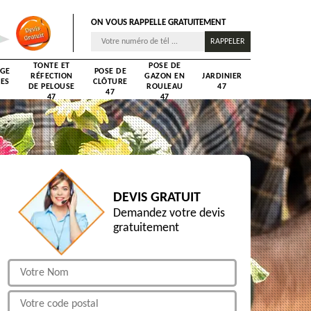
ON VOUS RAPPELLE GRATUITEMENT
TONTE ET
POSE DE
AGE
POSE DE
RÉFECTION
GAZON EN
JARDINIER
RES
CLÔTURE
DE PELOUSE
ROULEAU
47
47
47
47
DEVIS GRATUIT
Demandez votre devis
gratuitement