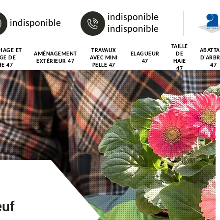
indisponible
indisponible
indisponible
TAILLE
HAGE ET
TRAVAUX
ABATT
AMÉNAGEMENT
ELAGUEUR
DE
GE DE
AVEC MINI
D'ARB
EXTÉRIEUR 47
47
HAIE
E 47
PELLE 47
47
47
euf