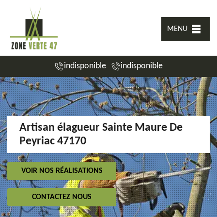
MENU
indisponible
indisponible
Artisan élagueur Sainte Maure De
Peyriac 47170
VOIR NOS RÉALISATIONS
CONTACTEZ NOUS