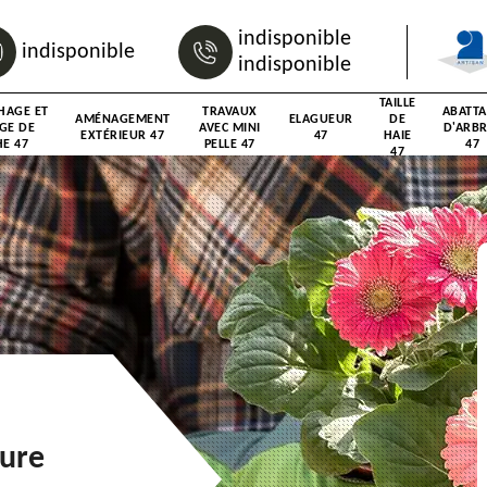
indisponible
indisponible
indisponible
TAILLE
HAGE ET
TRAVAUX
ABATT
AMÉNAGEMENT
ELAGUEUR
DE
GE DE
AVEC MINI
D'ARB
EXTÉRIEUR 47
47
HAIE
E 47
PELLE 47
47
47
aure