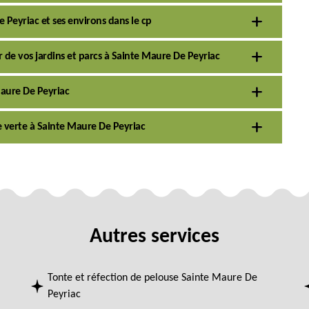
e Peyriac et ses environs dans le cp
r de vos jardins et parcs à Sainte Maure De Peyriac
Maure De Peyriac
e verte à Sainte Maure De Peyriac
Autres services
Tonte et réfection de pelouse Sainte Maure De
Peyriac