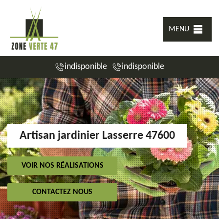
MENU
indisponible
indisponible
Artisan jardinier Lasserre 47600
VOIR NOS RÉALISATIONS
CONTACTEZ NOUS