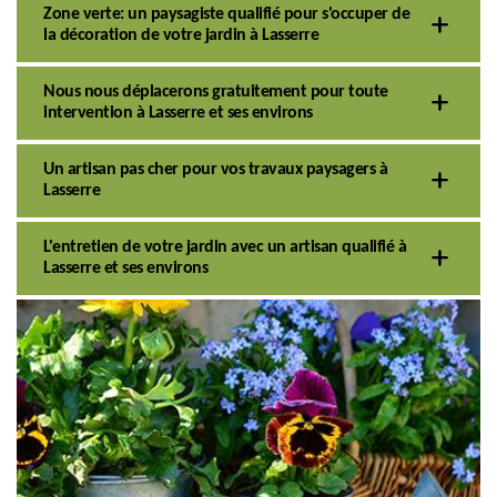
Zone verte: un paysagiste qualifié pour s'occuper de
la décoration de votre jardin à Lasserre
Nous nous déplacerons gratuitement pour toute
intervention à Lasserre et ses environs
Un artisan pas cher pour vos travaux paysagers à
Lasserre
L'entretien de votre jardin avec un artisan qualifié à
Lasserre et ses environs