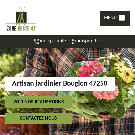
MENU
indisponible
indisponible
Artisan jardinier Bouglon 47250
VOIR NOS RÉALISATIONS
CONTACTEZ NOUS