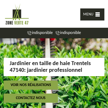
MENU
indisponible
indisponible
Jardinier en taille de haie Trentels
47140: jardinier professionnel
VOIR NOS RÉALISATIONS
CONTACTEZ NOUS