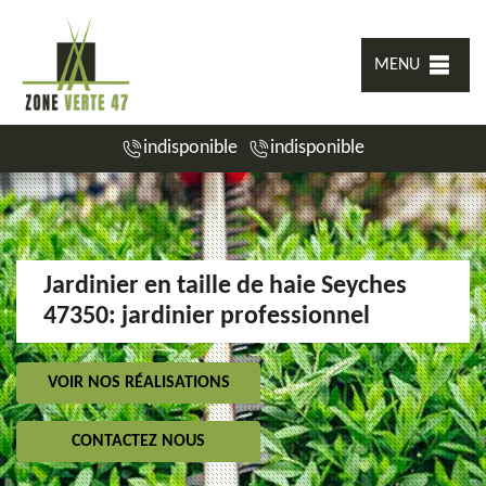
MENU
indisponible
indisponible
Jardinier en taille de haie Seyches
47350: jardinier professionnel
VOIR NOS RÉALISATIONS
CONTACTEZ NOUS