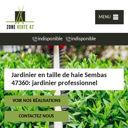
MENU
indisponible
indisponible
Jardinier en taille de haie Sembas
47360: jardinier professionnel
VOIR NOS RÉALISATIONS
CONTACTEZ NOUS