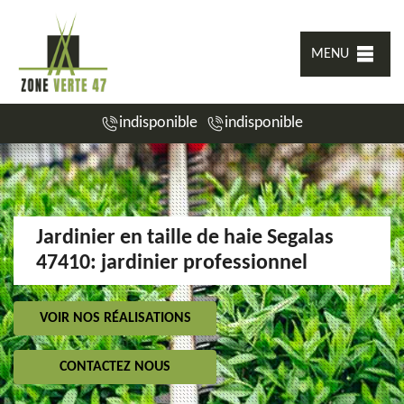
MENU
indisponible
indisponible
Jardinier en taille de haie Segalas
47410: jardinier professionnel
VOIR NOS RÉALISATIONS
CONTACTEZ NOUS