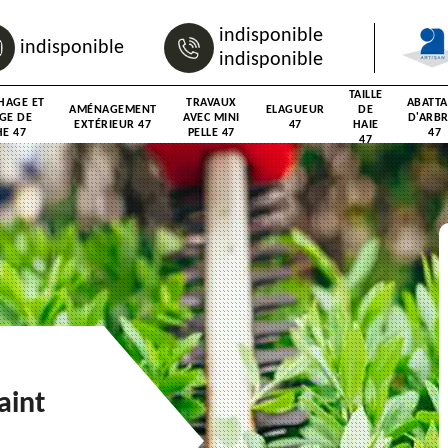
indisponible
indisponible
indisponible
TAILLE
HAGE ET
TRAVAUX
ABATT
AMÉNAGEMENT
ELAGUEUR
DE
GE DE
AVEC MINI
D'ARB
EXTÉRIEUR 47
47
HAIE
E 47
PELLE 47
47
47
aint