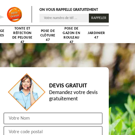
ON VOUS RAPPELLE GRATUITEMENT
TONTE ET
POSE DE
AGE
POSE DE
RÉFECTION
GAZON EN
JARDINIER
RES
CLÔTURE
DE PELOUSE
ROULEAU
47
47
47
47
DEVIS GRATUIT
Demandez votre devis
gratuitement