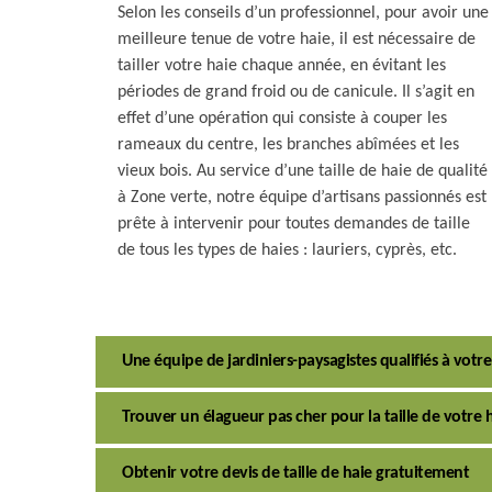
Selon les conseils d’un professionnel, pour avoir une
meilleure tenue de votre haie, il est nécessaire de
tailler votre haie chaque année, en évitant les
périodes de grand froid ou de canicule. Il s’agit en
effet d’une opération qui consiste à couper les
rameaux du centre, les branches abîmées et les
vieux bois. Au service d’une taille de haie de qualité
à Zone verte, notre équipe d’artisans passionnés est
prête à intervenir pour toutes demandes de taille
de tous les types de haies : lauriers, cyprès, etc.
Une équipe de jardiniers-paysagistes qualifiés à votre
Trouver un élagueur pas cher pour la taille de votre 
Obtenir votre devis de taille de haie gratuitement