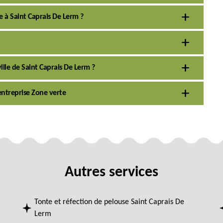
ie à Saint Caprais De Lerm ?
ville de Saint Caprais De Lerm ?
’entreprise Zone verte
Autres services
Tonte et réfection de pelouse Saint Caprais De
Lerm