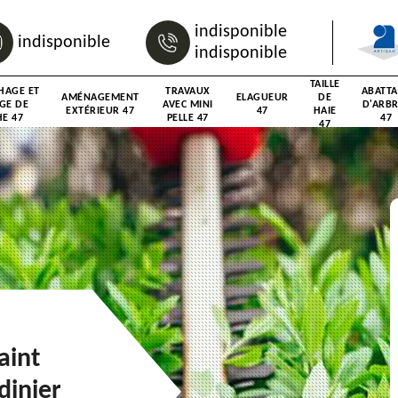
indisponible
indisponible
indisponible
TAILLE
HAGE ET
TRAVAUX
ABATT
AMÉNAGEMENT
ELAGUEUR
DE
GE DE
AVEC MINI
D'ARB
EXTÉRIEUR 47
47
HAIE
E 47
PELLE 47
47
47
aint
dinier