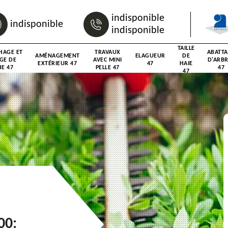
indisponible
indisponible
indisponible
TAILLE
HAGE ET
TRAVAUX
ABATT
AMÉNAGEMENT
ELAGUEUR
DE
GE DE
AVEC MINI
D'ARB
EXTÉRIEUR 47
47
HAIE
E 47
PELLE 47
47
47
00: