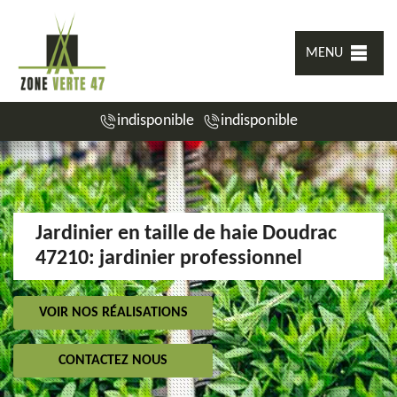
MENU
indisponible
indisponible
Jardinier en taille de haie Doudrac
47210: jardinier professionnel
VOIR NOS RÉALISATIONS
CONTACTEZ NOUS