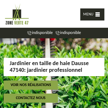
MENU
indisponible
indisponible
Jardinier en taille de haie Dausse
47140: jardinier professionnel
VOIR NOS RÉALISATIONS
CONTACTEZ NOUS