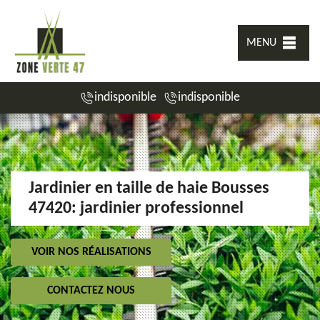
MENU
indisponible
indisponible
Jardinier en taille de haie Bousses
47420: jardinier professionnel
VOIR NOS RÉALISATIONS
CONTACTEZ NOUS