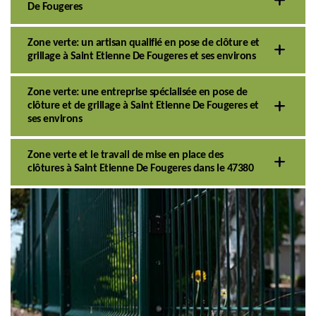
De Fougeres
Zone verte: un artisan qualifié en pose de clôture et
grillage à Saint Etienne De Fougeres et ses environs
Zone verte: une entreprise spécialisée en pose de
clôture et de grillage à Saint Etienne De Fougeres et
ses environs
Zone verte et le travail de mise en place des
clôtures à Saint Etienne De Fougeres dans le 47380