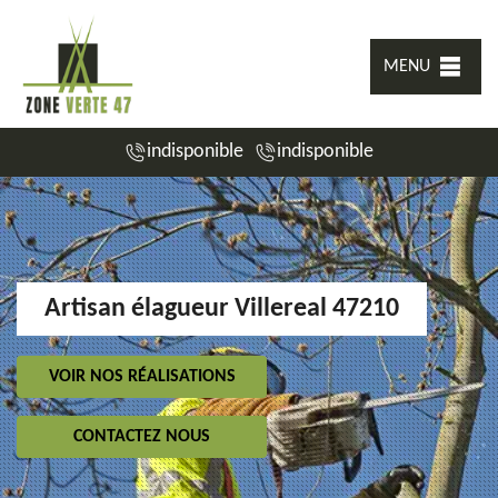
MENU
indisponible
indisponible
Artisan élagueur Villereal 47210
VOIR NOS RÉALISATIONS
CONTACTEZ NOUS