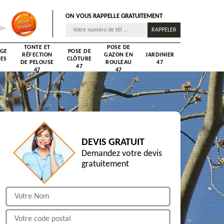
ON VOUS RAPPELLE GRATUITEMENT
TONTE ET
POSE DE
AGE
POSE DE
RÉFECTION
GAZON EN
JARDINIER
RES
CLÔTURE
DE PELOUSE
ROULEAU
47
47
47
47
DEVIS GRATUIT
Demandez votre devis
gratuitement