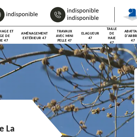
indisponible
indisponible
indisponible
TAILLE
HAGE ET
TRAVAUX
ABATT
AMÉNAGEMENT
ELAGUEUR
DE
GE DE
AVEC MINI
D'ARB
EXTÉRIEUR 47
47
HAIE
E 47
PELLE 47
47
47
e La