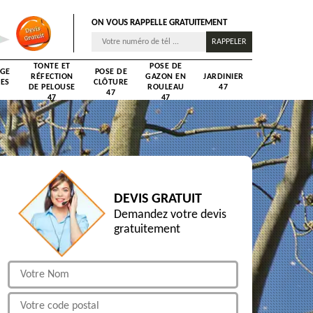
ON VOUS RAPPELLE GRATUITEMENT
TONTE ET
POSE DE
AGE
POSE DE
RÉFECTION
GAZON EN
JARDINIER
RES
CLÔTURE
DE PELOUSE
ROULEAU
47
47
47
47
DEVIS GRATUIT
Demandez votre devis
gratuitement