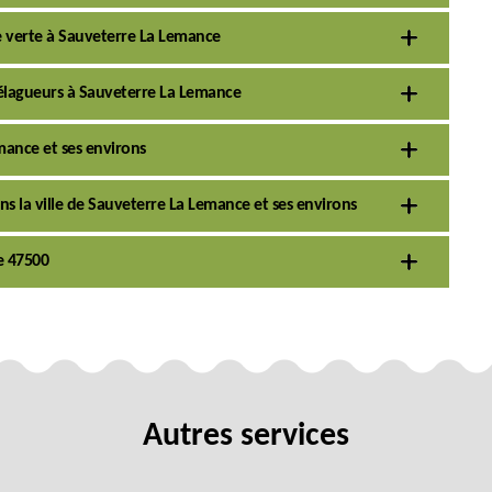
e verte à Sauveterre La Lemance
 élagueurs à Sauveterre La Lemance
emance et ses environs
ns la ville de Sauveterre La Lemance et ses environs
e 47500
Autres services