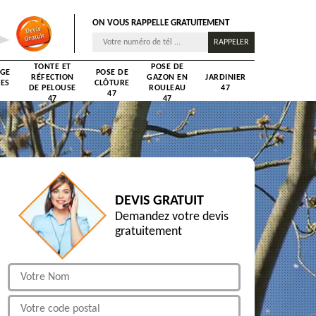
ON VOUS RAPPELLE GRATUITEMENT
TONTE ET
POSE DE
AGE
POSE DE
RÉFECTION
GAZON EN
JARDINIER
RES
CLÔTURE
DE PELOUSE
ROULEAU
47
47
47
47
DEVIS GRATUIT
Demandez votre devis
gratuitement