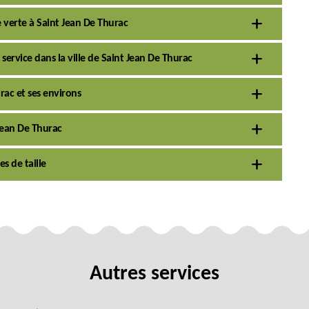
e verte à Saint Jean De Thurac
service dans la ville de Saint Jean De Thurac
urac et ses environs
 Jean De Thurac
es de taille
Autres services