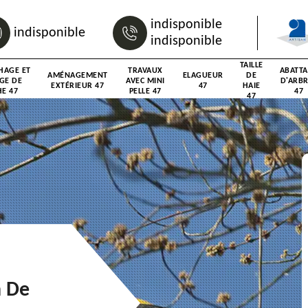
indisponible
indisponible
indisponible
TAILLE
HAGE ET
TRAVAUX
ABATT
AMÉNAGEMENT
ELAGUEUR
DE
GE DE
AVEC MINI
D'ARB
EXTÉRIEUR 47
47
HAIE
E 47
PELLE 47
47
47
n De