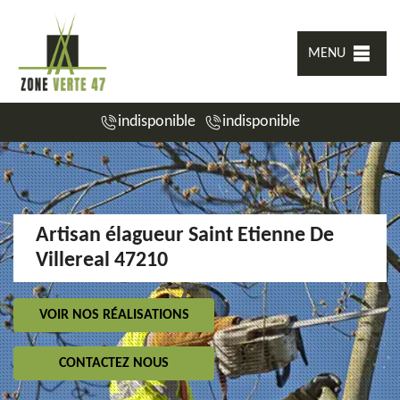
MENU
indisponible
indisponible
Artisan élagueur Saint Etienne De
Villereal 47210
VOIR NOS RÉALISATIONS
CONTACTEZ NOUS