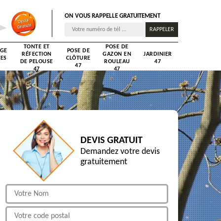
ON VOUS RAPPELLE GRATUITEMENT
TONTE ET
POSE DE
AGE
POSE DE
RÉFECTION
GAZON EN
JARDINIER
RES
CLÔTURE
DE PELOUSE
ROULEAU
47
47
47
47
DEVIS GRATUIT
Demandez votre devis
gratuitement