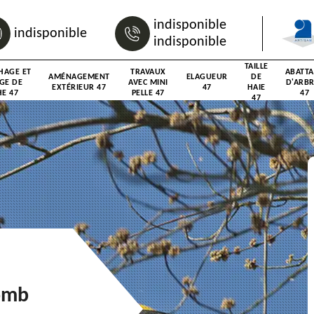
indisponible
indisponible
indisponible
TAILLE
HAGE ET
TRAVAUX
ABATT
AMÉNAGEMENT
ELAGUEUR
DE
GE DE
AVEC MINI
D'ARB
EXTÉRIEUR 47
47
HAIE
E 47
PELLE 47
47
47
lomb