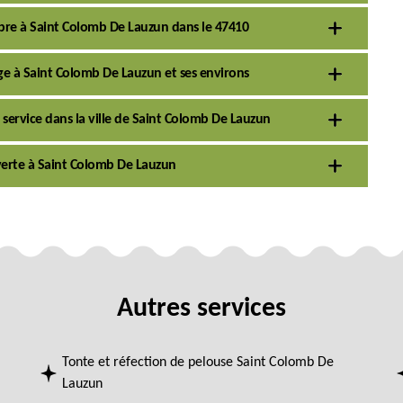
arbre à Saint Colomb De Lauzun dans le 47410
ge à Saint Colomb De Lauzun et ses environs
 service dans la ville de Saint Colomb De Lauzun
e verte à Saint Colomb De Lauzun
Autres services
Tonte et réfection de pelouse Saint Colomb De
Lauzun