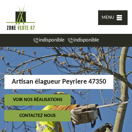
MENU
indisponible
indisponible
Artisan élagueur Peyriere 47350
VOIR NOS RÉALISATIONS
CONTACTEZ NOUS