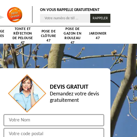
ON VOUS RAPPELLE GRATUITEMENT
TONTE ET
POSE DE
AGE
POSE DE
RÉFECTION
GAZON EN
JARDINIER
RES
CLÔTURE
DE PELOUSE
ROULEAU
47
47
47
47
DEVIS GRATUIT
Demandez votre devis
gratuitement