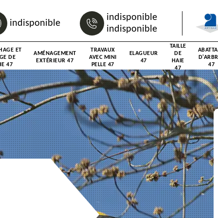
indisponible
indisponible
indisponible
TAILLE
HAGE ET
TRAVAUX
ABATT
AMÉNAGEMENT
ELAGUEUR
DE
GE DE
AVEC MINI
D'ARB
EXTÉRIEUR 47
47
HAIE
E 47
PELLE 47
47
47