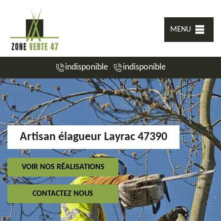
MENU
indisponible
indisponible
Artisan élagueur Layrac 47390
VOIR NOS RÉALISATIONS
CONTACTEZ NOUS