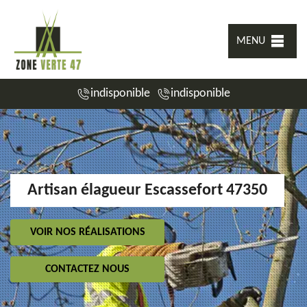
MENU
indisponible
indisponible
Artisan élagueur Escassefort 47350
VOIR NOS RÉALISATIONS
CONTACTEZ NOUS