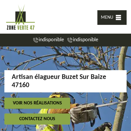
MENU
indisponible
indisponible
Artisan élagueur Buzet Sur Baize
47160
VOIR NOS RÉALISATIONS
CONTACTEZ NOUS