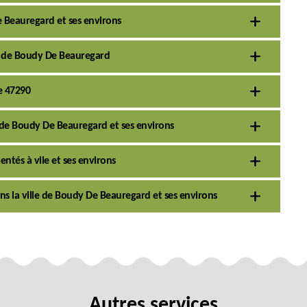
e Beauregard et ses environs
le de Boudy De Beauregard
e 47290
e de Boudy De Beauregard et ses environs
ntés à vile et ses environs
ns la ville de Boudy De Beauregard et ses environs
Autres services