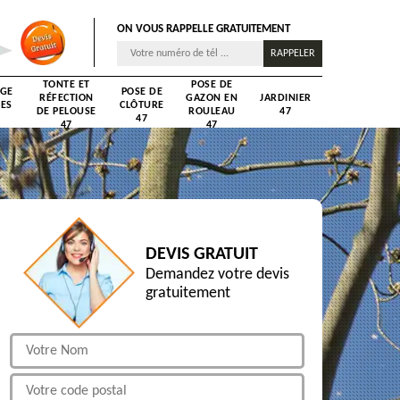
ON VOUS RAPPELLE GRATUITEMENT
TONTE ET
POSE DE
AGE
POSE DE
RÉFECTION
GAZON EN
JARDINIER
RES
CLÔTURE
DE PELOUSE
ROULEAU
47
47
47
47
DEVIS GRATUIT
Demandez votre devis
gratuitement