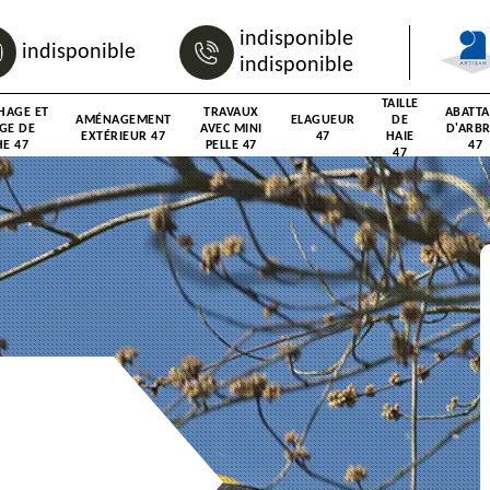
indisponible
indisponible
indisponible
TAILLE
HAGE ET
TRAVAUX
ABATT
AMÉNAGEMENT
ELAGUEUR
DE
GE DE
AVEC MINI
D'ARB
EXTÉRIEUR 47
47
HAIE
E 47
PELLE 47
47
47