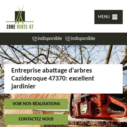
MENU
indisponible
indisponible
Entreprise abattage d'arbres
Cazideroque 47370: excellent
jardinier
VOIR NOS RÉALISATIONS
CONTACTEZ NOUS