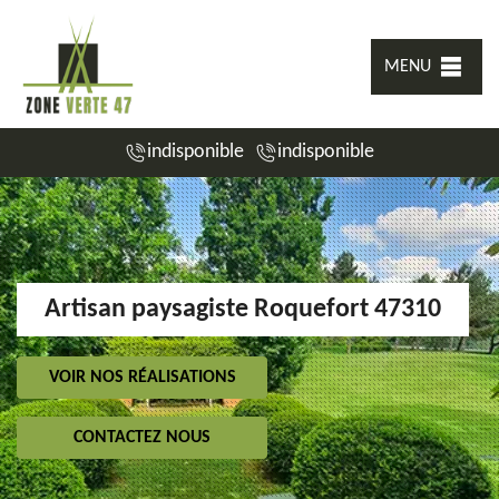
MENU
indisponible
indisponible
Artisan paysagiste Roquefort 47310
VOIR NOS RÉALISATIONS
CONTACTEZ NOUS