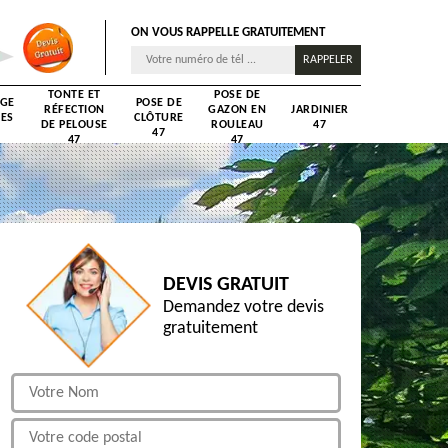
ON VOUS RAPPELLE GRATUITEMENT
TONTE ET
POSE DE
AGE
POSE DE
RÉFECTION
GAZON EN
JARDINIER
RES
CLÔTURE
DE PELOUSE
ROULEAU
47
47
47
47
DEVIS GRATUIT
Demandez votre devis
gratuitement