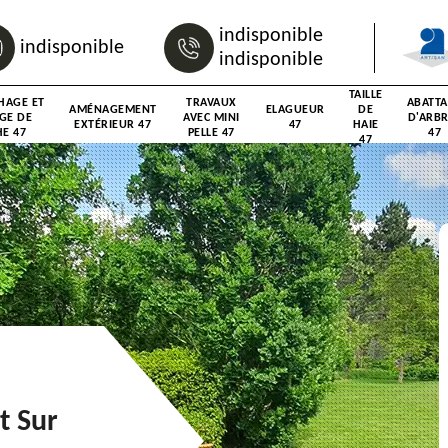
indisponible
indisponible
indisponible
TAILLE
HAGE ET
TRAVAUX
ABATT
AMÉNAGEMENT
ELAGUEUR
DE
GE DE
AVEC MINI
D'ARB
EXTÉRIEUR 47
47
HAIE
E 47
PELLE 47
47
47
t Sur