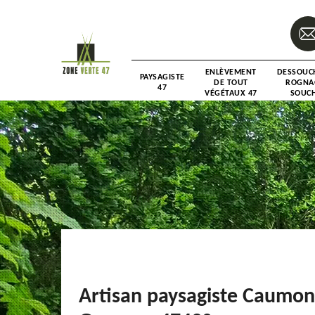
ENLÈVEMENT
DESSOUC
PAYSAGISTE
DE TOUT
ROGNA
47
VÉGÉTAUX 47
SOUCH
Artisan paysagiste Caumon