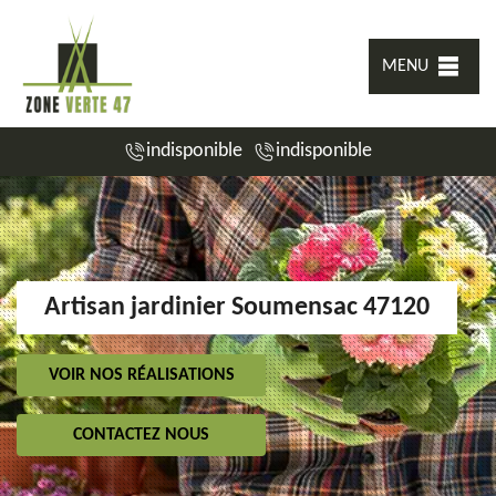
MENU
indisponible
indisponible
Artisan jardinier Soumensac 47120
VOIR NOS RÉALISATIONS
CONTACTEZ NOUS