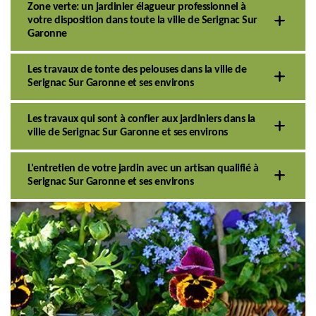
Zone verte: un jardinier élagueur professionnel à
votre disposition dans toute la ville de Serignac Sur
Garonne
Les travaux de tonte des pelouses dans la ville de
Serignac Sur Garonne et ses environs
Les travaux qui sont à confier aux jardiniers dans la
ville de Serignac Sur Garonne et ses environs
L'entretien de votre jardin avec un artisan qualifié à
Serignac Sur Garonne et ses environs