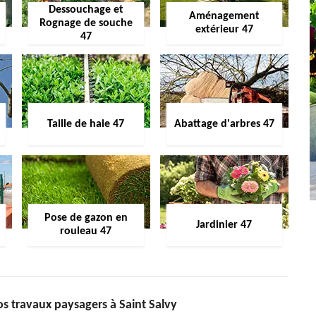
Dessouchage et
Aménagement
Rognage de souche
extérieur 47
47
Taille de haie 47
Abattage d'arbres 47
Pose de gazon en
Jardinier 47
rouleau 47
os travaux paysagers à Saint Salvy