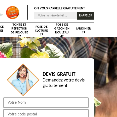
ON VOUS RAPPELLE GRATUITEMENT
TONTE ET
POSE DE
AGE
POSE DE
RÉFECTION
GAZON EN
JARDINIER
RES
CLÔTURE
DE PELOUSE
ROULEAU
47
47
47
47
DEVIS GRATUIT
Demandez votre devis
gratuitement