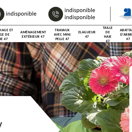
indisponible
indisponible
indisponible
TAILLE
HAGE ET
TRAVAUX
ABATT
AMÉNAGEMENT
ELAGUEUR
DE
GE DE
AVEC MINI
D'ARB
EXTÉRIEUR 47
47
HAIE
E 47
PELLE 47
47
47
y