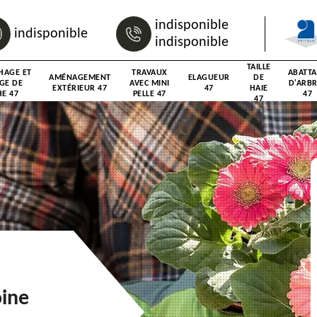
indisponible
indisponible
indisponible
TAILLE
HAGE ET
TRAVAUX
ABATT
AMÉNAGEMENT
ELAGUEUR
DE
GE DE
AVEC MINI
D'ARB
EXTÉRIEUR 47
47
HAIE
E 47
PELLE 47
47
47
oine