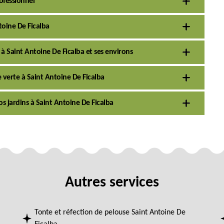
ofessionnel
toine De Ficalba
 à Saint Antoine De Ficalba et ses environs
 verte à Saint Antoine De Ficalba
s jardins à Saint Antoine De Ficalba
Autres services
Tonte et réfection de pelouse Saint Antoine De