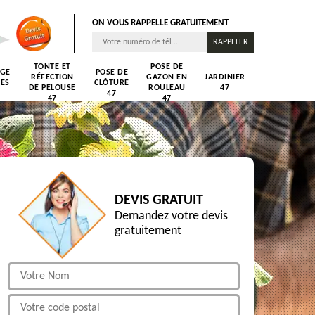
ON VOUS RAPPELLE GRATUITEMENT
TONTE ET
POSE DE
AGE
POSE DE
RÉFECTION
GAZON EN
JARDINIER
RES
CLÔTURE
DE PELOUSE
ROULEAU
47
47
47
47
DEVIS GRATUIT
Demandez votre devis
gratuitement