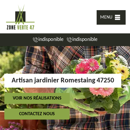
MENU
indisponible
indisponible
Artisan jardinier Romestaing 47250
VOIR NOS RÉALISATIONS
CONTACTEZ NOUS