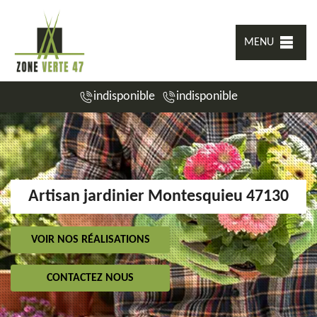
MENU
indisponible
indisponible
Artisan jardinier Montesquieu 47130
VOIR NOS RÉALISATIONS
CONTACTEZ NOUS