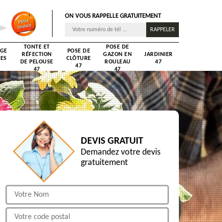
ON VOUS RAPPELLE GRATUITEMENT
TONTE ET
POSE DE
AGE
POSE DE
RÉFECTION
GAZON EN
JARDINIER
RES
CLÔTURE
DE PELOUSE
ROULEAU
47
47
47
47
DEVIS GRATUIT
Demandez votre devis
gratuitement