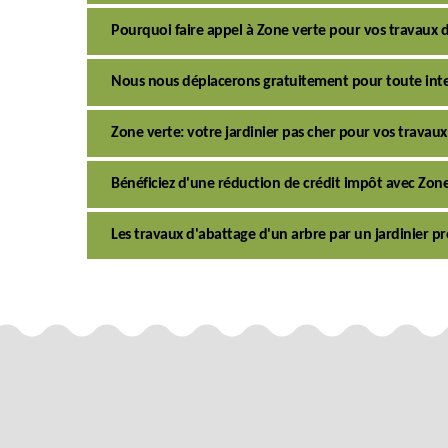
Pourquoi faire appel à Zone verte pour vos travaux 
Nous nous déplacerons gratuitement pour toute int
Zone verte: votre jardinier pas cher pour vos travau
Bénéficiez d'une réduction de crédit impôt avec Zo
Les travaux d'abattage d'un arbre par un jardinier pr