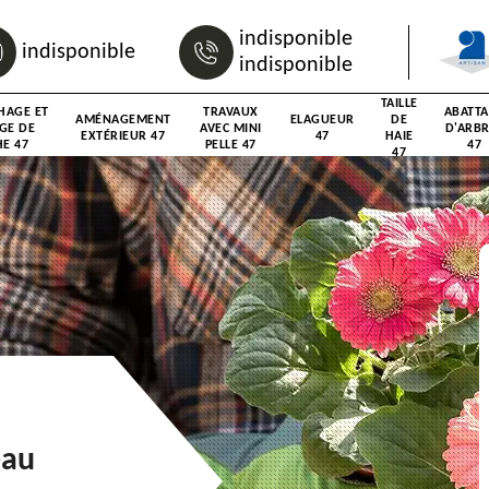
indisponible
indisponible
indisponible
TAILLE
HAGE ET
TRAVAUX
ABATT
AMÉNAGEMENT
ELAGUEUR
DE
GE DE
AVEC MINI
D'ARB
EXTÉRIEUR 47
47
HAIE
E 47
PELLE 47
47
47
eau