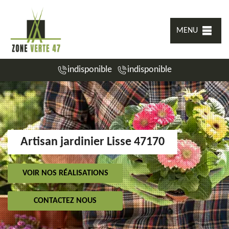
MENU
indisponible
indisponible
Artisan jardinier Lisse 47170
VOIR NOS RÉALISATIONS
CONTACTEZ NOUS