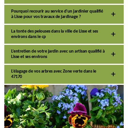
Pourquoi recourir au service d'un jardinier qualifié
à Lisse pour vos travaux de jardinage ?
La tonte des pelouses dans la ville de Lisse et ses
environs dans le cp
L'entretien de votre jardin avec un artisan qualifié à
Lisse et ses environs
L'élagage de vos arbres avec Zone verte dans le
47170