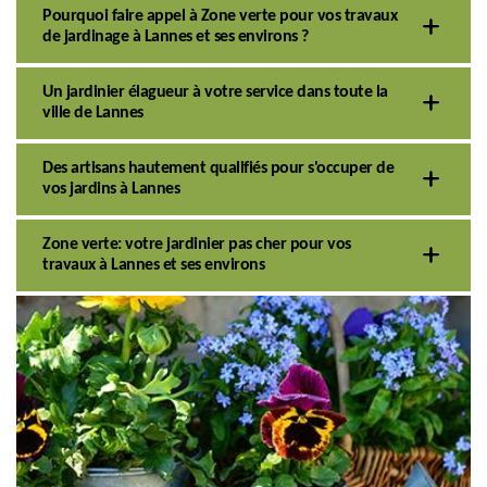
Pourquoi faire appel à Zone verte pour vos travaux
de jardinage à Lannes et ses environs ?
Un jardinier élagueur à votre service dans toute la
ville de Lannes
Des artisans hautement qualifiés pour s'occuper de
vos jardins à Lannes
Zone verte: votre jardinier pas cher pour vos
travaux à Lannes et ses environs