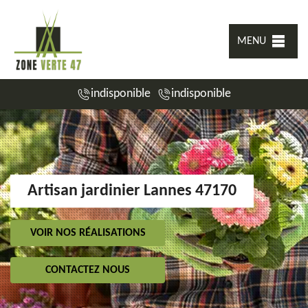
MENU
indisponible
indisponible
Artisan jardinier Lannes 47170
VOIR NOS RÉALISATIONS
CONTACTEZ NOUS