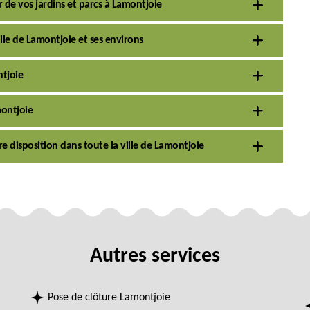
r de vos jardins et parcs à Lamontjoie
ille de Lamontjoie et ses environs
ntjoie
montjoie
re disposition dans toute la ville de Lamontjoie
Autres services
Pose de clôture Lamontjoie