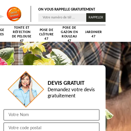
ON VOUS RAPPELLE GRATUITEMENT
TONTE ET
POSE DE
AGE
POSE DE
RÉFECTION
GAZON EN
JARDINIER
RES
CLÔTURE
DE PELOUSE
ROULEAU
47
47
47
47
DEVIS GRATUIT
Demandez votre devis
gratuitement