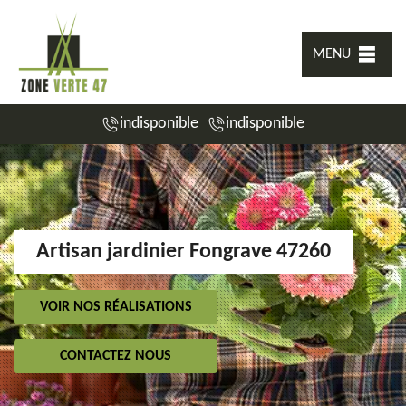
MENU
indisponible
indisponible
Artisan jardinier Fongrave 47260
VOIR NOS RÉALISATIONS
CONTACTEZ NOUS