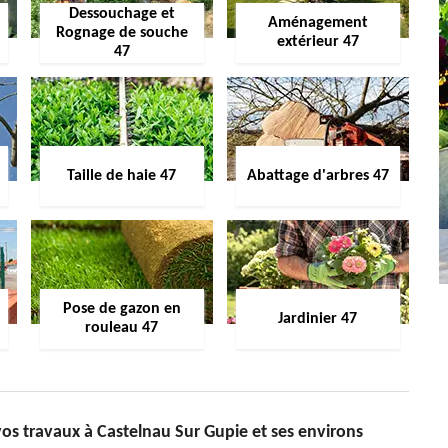
Dessouchage et
Aménagement
Rognage de souche
extérieur 47
47
Taille de haie 47
Abattage d'arbres 47
Pose de gazon en
Jardinier 47
rouleau 47
vos travaux à Castelnau Sur Gupie et ses environs