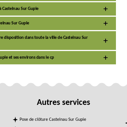
n à Castelnau Sur Gupie
stelnau Sur Gupie
e disposition dans toute la ville de Castelnau Sur
upie et ses environs dans le cp
Autres services
Pose de clôture Castelnau Sur Gupie