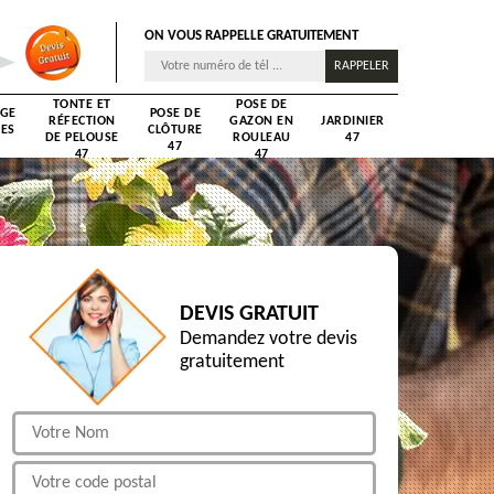
ON VOUS RAPPELLE GRATUITEMENT
TONTE ET
POSE DE
AGE
POSE DE
RÉFECTION
GAZON EN
JARDINIER
RES
CLÔTURE
DE PELOUSE
ROULEAU
47
47
47
47
DEVIS GRATUIT
Demandez votre devis
gratuitement