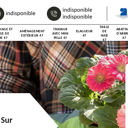
indisponible
indisponible
indisponible
TAILLE
HAGE ET
TRAVAUX
ABATT
AMÉNAGEMENT
ELAGUEUR
DE
GE DE
AVEC MINI
D'ARB
EXTÉRIEUR 47
47
HAIE
E 47
PELLE 47
47
47
 Sur