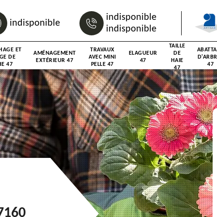
indisponible
indisponible
indisponible
TAILLE
HAGE ET
TRAVAUX
ABATT
AMÉNAGEMENT
ELAGUEUR
DE
GE DE
AVEC MINI
D'ARB
EXTÉRIEUR 47
47
HAIE
E 47
PELLE 47
47
47
47160