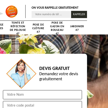
ON VOUS RAPPELLE GRATUITEMENT
TONTE ET
POSE DE
AGE
POSE DE
RÉFECTION
GAZON EN
JARDINIER
RES
CLÔTURE
DE PELOUSE
ROULEAU
47
47
47
47
DEVIS GRATUIT
Demandez votre devis
gratuitement